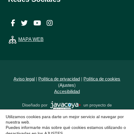
Facebook
Twitter
YouTube
Instagram
MAPA WEB
Aviso legal
|
Política de privacidad
|
Política de cookies
(
Ajustes
)
Accesibilidad
Diseñado por
un proyecto de
Utilizamos cookies para darte un mejor servicio al navegar por
nuestra web.
Puedes informarte más sobre qué cookies estamos utilizando o
desactivarlas en los
AJUSTES
.