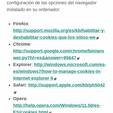
configuración de las opciones del navegador
instalado en su ordenador.
Firefox
:
http://support.mozilla.org/es/kb/habilitar-y-
deshabilitar-cookies-que-los-sitios-we
Chrome
:
http://support.google.com/chrome/bin/ans
wer.py?hl=es&answer=95647
Explorer
:
http://windows.microsoft.com/es-
es/windows7/how-to-manage-cookies-in-
internet-explorer-9
Safari
:
http://support.apple.com/kb/ph5042
Opera
:
http://help.opera.com/Windows/11.50/es-
ES/cookies.html