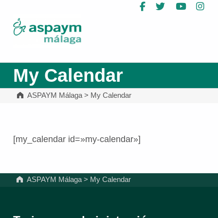
Facebook
Twitter
YouTub
In
ASPAYM Málaga
My Calendar
ASPAYM Málaga
>
My Calendar
[my_calendar id=»my-calendar»]
Volver a la navegación principal
ASPAYM Málaga
>
My Calendar