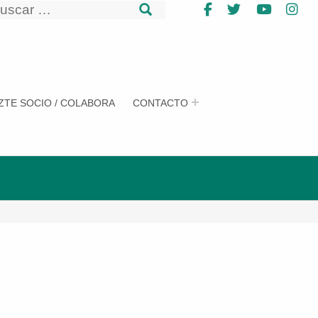
uscar
Facebook
Twitter
YouTub
In
uscar
ZTE SOCIO / COLABORA
CONTACTO