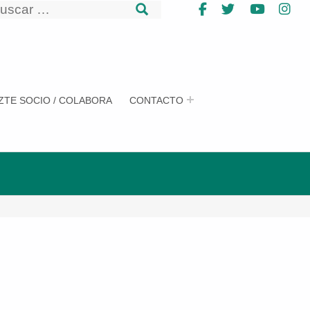
uscar
Facebook
Twitter
YouTub
In
uscar
ZTE SOCIO / COLABORA
CONTACTO