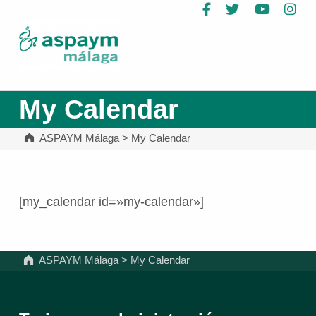
Facebook
Twitter
YouTub
In
ASPAYM Málaga
My Calendar
ASPAYM Málaga
>
My Calendar
[my_calendar id=»my-calendar»]
Volver a la navegación principal
ASPAYM Málaga
>
My Calendar