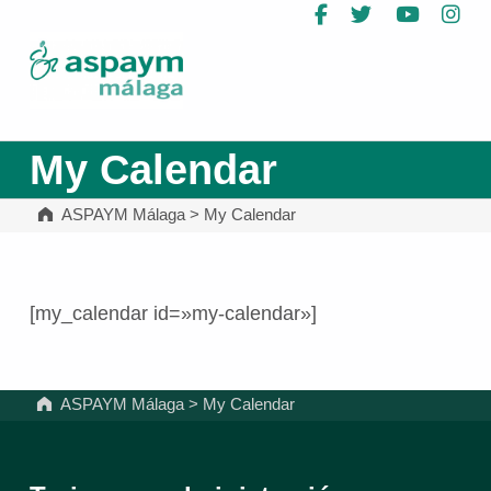
Facebook
Twitter
YouTub
In
ASPAYM Málaga
My Calendar
ASPAYM Málaga
>
My Calendar
[my_calendar id=»my-calendar»]
Volver a la navegación principal
ASPAYM Málaga
>
My Calendar