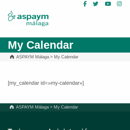
Facebook
Twitter
YouTub
In
ASPAYM Málaga
My Calendar
ASPAYM Málaga
>
My Calendar
[my_calendar id=»my-calendar»]
Volver a la navegación principal
ASPAYM Málaga
>
My Calendar