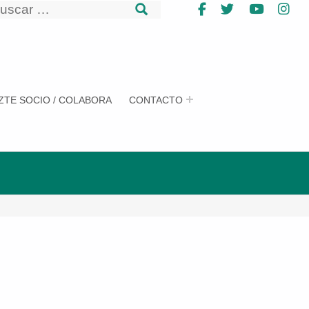
uscar
Facebook
Twitter
YouTub
In
uscar
ZTE SOCIO / COLABORA
CONTACTO