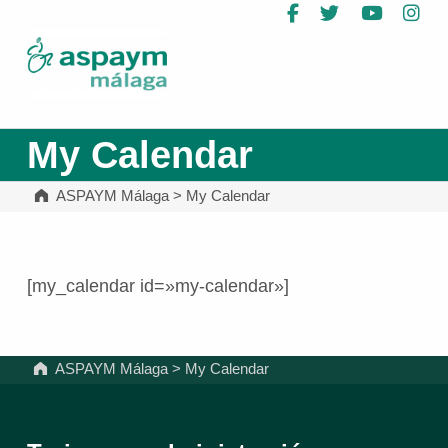
Facebook
Twitter
YouTub
In
ASPAYM Málaga
My Calendar
ASPAYM Málaga
>
My Calendar
[my_calendar id=»my-calendar»]
Volver a la navegación principal
ASPAYM Málaga
>
My Calendar