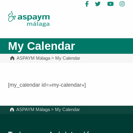
Facebook
Twitter
YouTub
In
ASPAYM Málaga
My Calendar
ASPAYM Málaga
>
My Calendar
[my_calendar id=»my-calendar»]
Volver a la navegación principal
ASPAYM Málaga
>
My Calendar