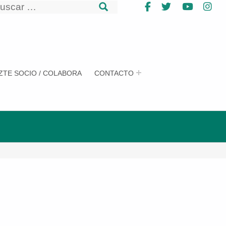
uscar
Facebook
Twitter
YouTub
In
uscar
ZTE SOCIO / COLABORA
CONTACTO