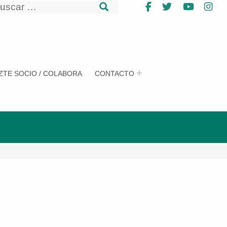
uscar
Facebook
Twitter
YouTub
In
uscar
ZTE SOCIO / COLABORA
CONTACTO