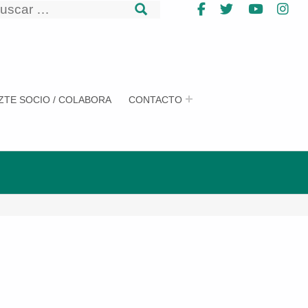
uscar
Facebook
Twitter
YouTub
In
uscar
ZTE SOCIO / COLABORA
CONTACTO