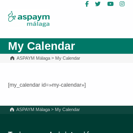
Facebook
Twitter
YouTub
In
ASPAYM Málaga
My Calendar
ASPAYM Málaga
>
My Calendar
[my_calendar id=»my-calendar»]
Volver a la navegación principal
ASPAYM Málaga
>
My Calendar