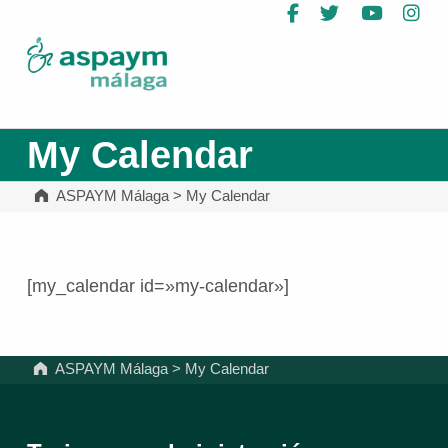
Facebook
Twitter
YouTub
In
ASPAYM Málaga
My Calendar
ASPAYM Málaga
>
My Calendar
[my_calendar id=»my-calendar»]
Volver a la navegación principal
ASPAYM Málaga
>
My Calendar